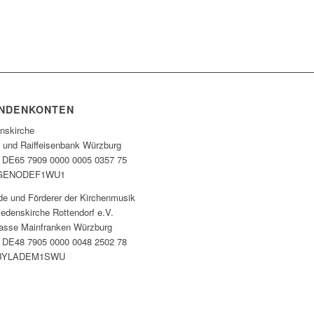
NDENKONTEN
enskirche
- und Raiffeisenbank Würzburg
 DE65 7909 0000 0005 0357 75
 GENODEF1WU1
de und Förderer der Kirchenmusik
iedenskirche Rottendorf e.V.
asse Mainfranken Würzburg
 DE48 7905 0000 0048 2502 78
 BYLADEM1SWU