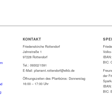
KONTAKT
SPE
Friedenskirche Rottendorf
Fried
Jahnstraße 1
Volks
97228 Rottendorf
IBAN:
BIC:
rn
Tel.: 09302/1591
E-Mail: pfarramt.rottendorf@elkb.de
Freun
der Fr
Öffnungszeiten des Pfarrbüros: Donnerstag
Spark
16:00 – 17:00 Uhr
nd
IBAN:
BIC:
g