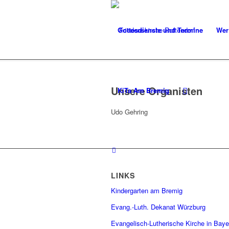
Gottesdienste und Termine
Wer
Unsere Organisten
KiTa Am Bremig
Udo Gehring
LINKS
Kindergarten am Bremig
Evang.-Luth. Dekanat Würzburg
Evangelisch-Lutherische Kirche in Baye