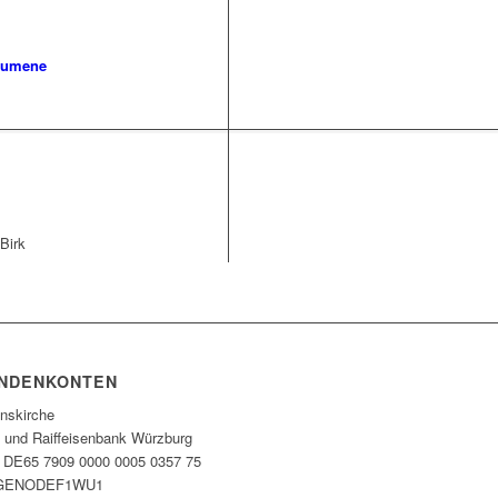
umene
Birk
NDENKONTEN
enskirche
- und Raiffeisenbank Würzburg
 DE65 7909 0000 0005 0357 75
 GENODEF1WU1