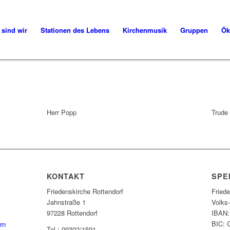
 sind wir
Stationen des Lebens
Kirchenmusik
Gruppen
Ök
Herr Popp
Trude 
KONTAKT
SPE
Friedenskirche Rottendorf
Fried
Jahnstraße 1
Volks
97228 Rottendorf
IBAN:
BIC:
rn
Tel.: 09302/1591