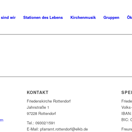
 sind wir
Stationen des Lebens
Kirchenmusik
Gruppen
Ök
KONTAKT
SPE
Friedenskirche Rottendorf
Fried
Jahnstraße 1
Volks
97228 Rottendorf
IBAN:
BIC:
rn
Tel.: 09302/1591
E-Mail: pfarramt.rottendorf@elkb.de
Freun